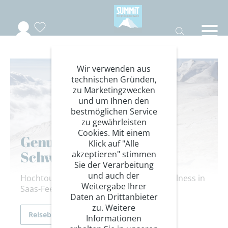
Wir verwenden aus
technischen Gründen,
zu Marketingzwecken
und um Ihnen den
bestmöglichen Service
zu gewährleisten
Cookies. Mit einem
Genuss-4000er im
Klick auf "Alle
Schweizer Wallis
akzeptieren" stimmen
Sie der Verarbeitung
und auch der
Hochtour, Gletscherwanderung und Wellness in
Weitergabe Ihrer
Saas-Fee/ Saastal.
Daten an Drittanbieter
zu. Weitere
Reiseberichte
Informationen