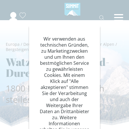
Wir verwenden aus
Europa
/
Deutschland
/
Bayern
/
Berchtesgadener Alpen
/
technischen Gründen,
Bergsteigen
/
Klettern
zu Marketingzwecken
und um Ihnen den
Watzmann Ostwand-
bestmöglichen Service
Durchsteigung
zu gewährleisten
Cookies. Mit einem
Klick auf "Alle
1800 Höhenmeter durch
akzeptieren" stimmen
Sie der Verarbeitung
steiles Felsgelände
und auch der
Weitergabe Ihrer
Daten an Drittanbieter
zu. Weitere
Informationen