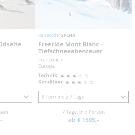
Reisecode:
SPCHA
üdseite
Freeride Mont Blanc –
Tiefschneeabenteuer
Frankreich
Europa
Technik:
Kondition:
3 Termine à 7 Tage
rson
7 Tage, pro Person
-
ab € 1595,-