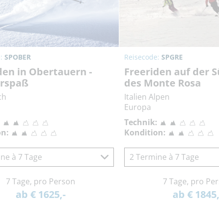
e:
SPOBER
Reisecode:
SPGRE
den in Obertauern -
Freeriden auf der S
rspaß
des Monte Rosa
ch
Italien Alpen
Europa
:
Technik:
on:
Kondition:
ne à 7 Tage
2 Termine à 7 Tage
7 Tage, pro Person
7 Tage, pro Pe
ab € 1625,-
ab € 1845,