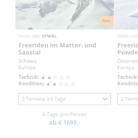
Neu
Reisecode:
SPWAL
Reisecod
Freeriden im Matter- und
Freeri
Saastal
Powde
Schweiz
Österrei
Europa
Europa
Technik:
Technik
Kondition:
Konditi
3 Termine à 6 Tage
2 Termi
6 Tage, pro Person
ab € 1695,-