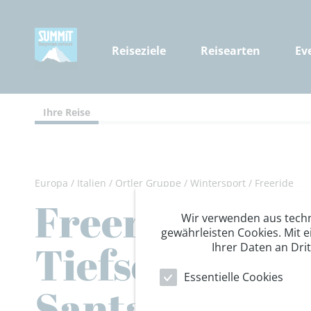
Reiseziele
Reisearten
Ev
Ihre Reise
Europa
/
Italien
/
Ortler Gruppe
/
Wintersport
/
Freeride
Freeriding Va
Wir verwenden aus tech
gewährleisten Cookies. Mit e
Tiefschneegeb
Ihrer Daten an Dri
Essentielle Cookies
Santa Caterin