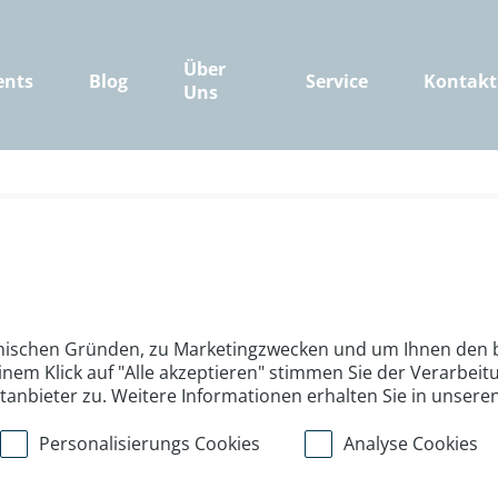
Über
ents
Blog
Service
Kontakt
Uns
lfurva - unbekan
nischen Gründen, zu Marketingzwecken und um Ihnen den b
inem Klick auf "Alle akzeptieren" stimmen Sie der Verarbe
iet zwischen Bo
ttanbieter zu. Weitere Informationen erhalten Sie in unsere
Personalisierungs Cookies
Analyse Cookies
a Valfurva