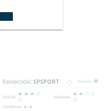
Reisecode:
SPSPORT
Drucken
Technik
Kondition
Teilnehmer
4 – 8