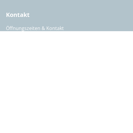
Kontakt
Öffnungszeiten & Kontakt
Reisebeurteilung
Katalog anfordern
Reisegutschein bestellen
Summit Intern
AGB