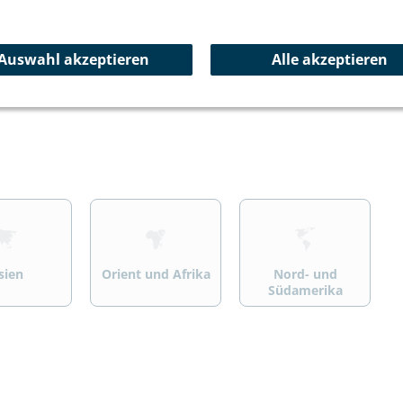
ersport
Wandern/Trekking
Summit Specials
Auswahl akzeptieren
Alle akzeptieren
>
>
sien
Orient und Afrika
Nord- und
Südamerika