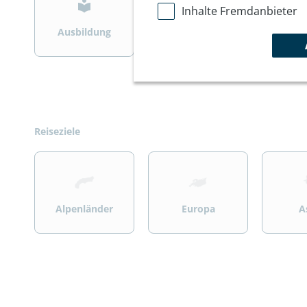
Inhalte Fremdanbieter
Ausbildung
Bergsteigen
Wint
Reiseziele
>
>
>
Alpenländer
Europa
A