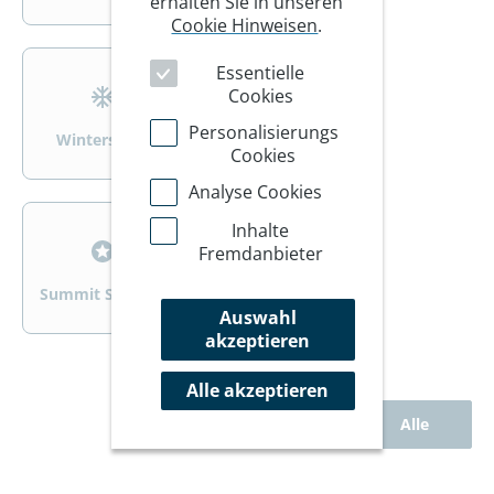
erhalten Sie in unseren
Cookie Hinweisen
.
>
>
Essentielle
Cookies
Personalisierungs
Wintersport
Wandern/Trekking
Cookies
Analyse Cookies
>
>
Inhalte
Fremdanbieter
Summit Specials
Rad
Auswahl
akzeptieren
Alle akzeptieren
Alle