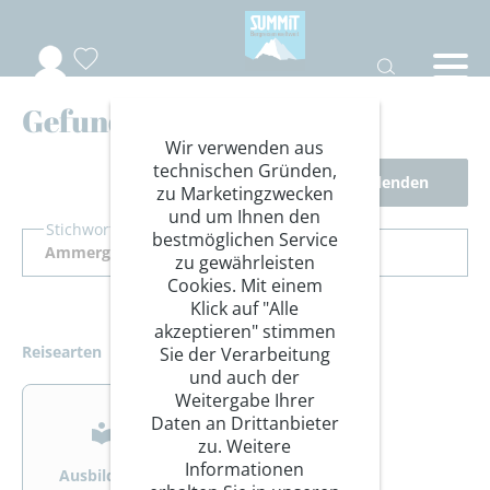
Gefundene Reisen
Wir verwenden aus
technischen Gründen,
Filter ausblenden
zu Marketingzwecken
und um Ihnen den
Stichwort Suche
bestmöglichen Service
zu gewährleisten
Cookies. Mit einem
Klick auf "Alle
akzeptieren" stimmen
Reisearten
Sie der Verarbeitung
und auch der
>
>
Weitergabe Ihrer
Daten an Drittanbieter
zu. Weitere
Informationen
Ausbildung
Bergsteigen