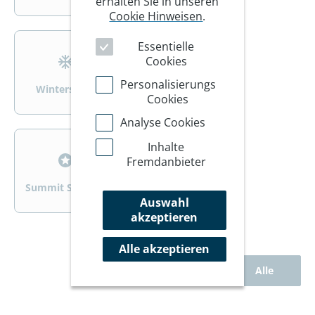
erhalten Sie in unseren
Cookie Hinweisen
.
>
>
Essentielle
Cookies
Personalisierungs
Wintersport
Wandern/Trekking
Cookies
Analyse Cookies
>
>
Inhalte
Fremdanbieter
Summit Specials
Rad
Auswahl
akzeptieren
Alle akzeptieren
Alle