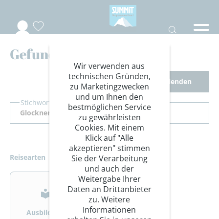
Gefundene Reisen
Wir verwenden aus
technischen Gründen,
Filter ausblenden
zu Marketingzwecken
und um Ihnen den
Stichwort Suche
bestmöglichen Service
zu gewährleisten
Cookies. Mit einem
Klick auf "Alle
akzeptieren" stimmen
Reisearten
Sie der Verarbeitung
und auch der
>
>
Weitergabe Ihrer
Daten an Drittanbieter
zu. Weitere
Informationen
Ausbildung
Bergsteigen