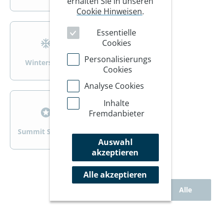
erhalten Sie in unseren
Cookie Hinweisen
.
>
>
Essentielle
Cookies
Personalisierungs
Wintersport
Wandern/Trekking
Cookies
Analyse Cookies
>
>
Inhalte
Fremdanbieter
Summit Specials
Rad
Auswahl
akzeptieren
Alle akzeptieren
Alle