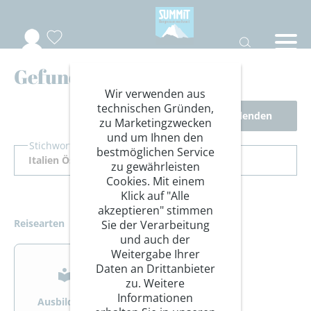
Gefundene Reisen
Wir verwenden aus
technischen Gründen,
Filter ausblenden
zu Marketingzwecken
und um Ihnen den
Stichwort Suche
bestmöglichen Service
zu gewährleisten
Cookies. Mit einem
Klick auf "Alle
akzeptieren" stimmen
Reisearten
Sie der Verarbeitung
und auch der
>
>
Weitergabe Ihrer
Daten an Drittanbieter
zu. Weitere
Informationen
Ausbildung
Bergsteigen