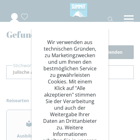
Gefundene Reisen
Wir verwenden aus
technischen Gründen,
Filter ausblenden
zu Marketingzwecken
und um Ihnen den
Stichwort Suche
bestmöglichen Service
zu gewährleisten
Cookies. Mit einem
Klick auf "Alle
akzeptieren" stimmen
Reisearten
Sie der Verarbeitung
und auch der
>
>
Weitergabe Ihrer
Daten an Drittanbieter
zu. Weitere
Informationen
Ausbildung
Bergsteigen