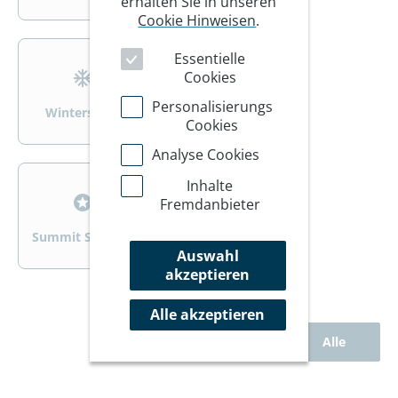
erhalten Sie in unseren
Cookie Hinweisen
.
>
>
Essentielle
Cookies
Personalisierungs
Wintersport
Wandern/Trekking
Cookies
Analyse Cookies
>
>
Inhalte
Fremdanbieter
Summit Specials
Rad
Auswahl
akzeptieren
Alle akzeptieren
Alle