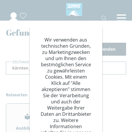
Gefundene Reisen
Wir verwenden aus
technischen Gründen,
Filter ausblenden
zu Marketingzwecken
und um Ihnen den
Stichwort Suche
bestmöglichen Service
zu gewährleisten
Cookies. Mit einem
Klick auf "Alle
akzeptieren" stimmen
Reisearten
Sie der Verarbeitung
und auch der
>
>
Weitergabe Ihrer
Daten an Drittanbieter
zu. Weitere
Informationen
Ausbildung
Bergsteigen