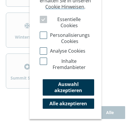
erhalten Sie in unseren
Cookie Hinweisen
.
>
>
Essentielle
Cookies
Personalisierungs
Wintersport
Wandern/Trekking
Cookies
Analyse Cookies
>
>
Inhalte
Fremdanbieter
Summit Specials
Rad
Auswahl
akzeptieren
Alle akzeptieren
Alle