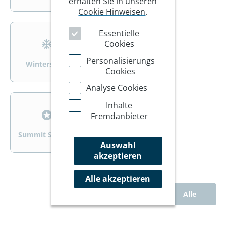
erhalten Sie in unseren
Cookie Hinweisen
.
>
>
Essentielle
Cookies
Personalisierungs
Wintersport
Wandern/Trekking
Cookies
Analyse Cookies
>
>
Inhalte
Fremdanbieter
Summit Specials
Rad
Auswahl
akzeptieren
Alle akzeptieren
Alle