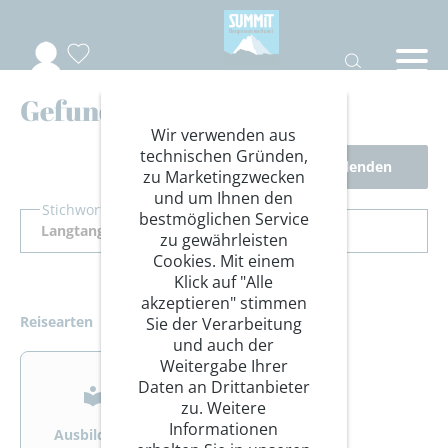
Gefundene Reisen
Wir verwenden aus
technischen Gründen,
Filter ausblenden
zu Marketingzwecken
und um Ihnen den
Stichwort Suche
bestmöglichen Service
zu gewährleisten
Cookies. Mit einem
Klick auf "Alle
akzeptieren" stimmen
Reisearten
Sie der Verarbeitung
und auch der
>
>
Weitergabe Ihrer
Daten an Drittanbieter
zu. Weitere
Informationen
Ausbildung
Bergsteigen