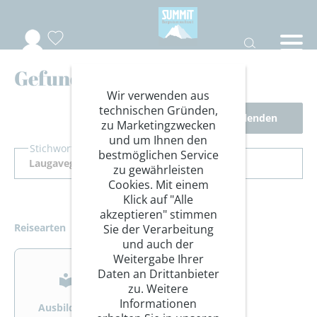
Gefundene Reisen
Wir verwenden aus
technischen Gründen,
Filter ausblenden
zu Marketingzwecken
und um Ihnen den
Stichwort Suche
bestmöglichen Service
zu gewährleisten
Cookies. Mit einem
Klick auf "Alle
akzeptieren" stimmen
Reisearten
Sie der Verarbeitung
und auch der
>
>
Weitergabe Ihrer
Daten an Drittanbieter
zu. Weitere
Informationen
Ausbildung
Bergsteigen