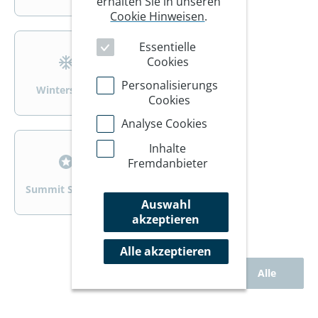
erhalten Sie in unseren
Cookie Hinweisen
.
>
>
Essentielle
Cookies
Personalisierungs
Wintersport
Wandern/Trekking
Cookies
Analyse Cookies
>
>
Inhalte
Fremdanbieter
Summit Specials
Rad
Auswahl
akzeptieren
Alle akzeptieren
Alle