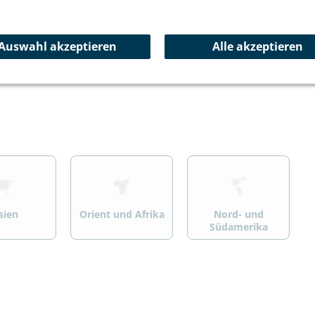
ersport
Wandern/Trekking
Summit Specials
Auswahl akzeptieren
Alle akzeptieren
>
>
sien
Orient und Afrika
Nord- und
Südamerika