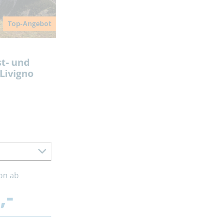
Top-Angebot
t- und
Livigno
on ab
,-