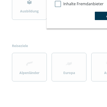
Inhalte Fremdanbieter
Ausbildung
Bergsteigen
Wint
Reiseziele
>
>
>
Alpenländer
Europa
A