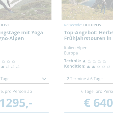
HLIVI
Reisecode:
HHTOPLIV
ngstage mit Yoga
Top-Angebot: Herbs
igno-Alpen
Frühjahrstouren in 
Italien Alpen
Europa
Technik:
Kondition:
 Tage
2 Termine à 6 Tage
ge, pro Person ab
6 Tage, pro Pers
 1295,-
€ 640