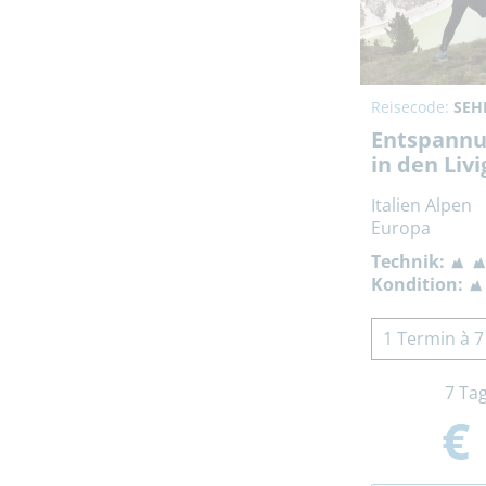
Reisecode:
SEH
Entspannu
in den Liv
Italien Alpen
Europa
Technik:
Kondition:
1 Termin à 7
7 Ta
€