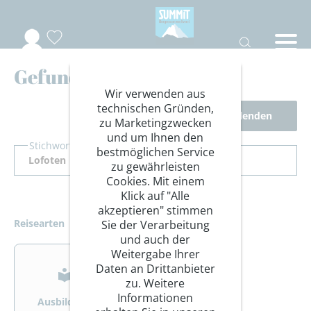
Gefundene Reisen
Wir verwenden aus
technischen Gründen,
Filter ausblenden
zu Marketingzwecken
und um Ihnen den
Stichwort Suche
bestmöglichen Service
zu gewährleisten
Cookies. Mit einem
Klick auf "Alle
akzeptieren" stimmen
Reisearten
Sie der Verarbeitung
und auch der
>
>
Weitergabe Ihrer
Daten an Drittanbieter
zu. Weitere
Informationen
Ausbildung
Bergsteigen