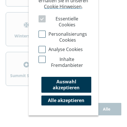
erhalten Sie in unseren
Cookie Hinweisen
.
>
>
Essentielle
Cookies
Personalisierungs
Wintersport
Wandern/Trekking
Cookies
Analyse Cookies
>
>
Inhalte
Fremdanbieter
Summit Specials
Rad
Auswahl
akzeptieren
Alle akzeptieren
Alle