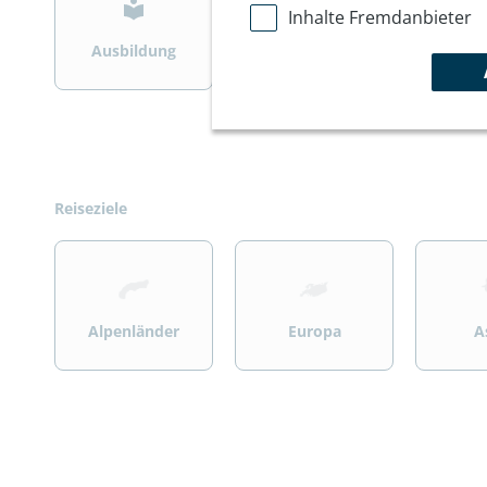
Inhalte Fremdanbieter
Ausbildung
Bergsteigen
Wint
Reiseziele
>
>
>
Alpenländer
Europa
A