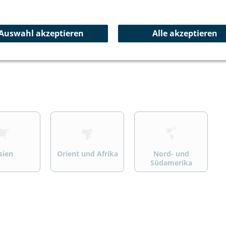
ersport
Wandern/Trekking
Summit Specials
Auswahl akzeptieren
Alle akzeptieren
>
>
sien
Orient und Afrika
Nord- und
Südamerika