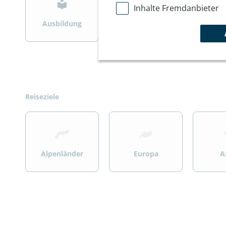
Inhalte Fremdanbieter
Ausbildung
Bergsteigen
Wint
Reiseziele
>
>
>
Alpenländer
Europa
A