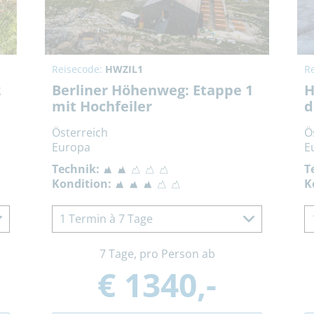
Reisecode:
HWZIL1
R
2
Berliner Höhenweg: Etappe 1
H
mit Hochfeiler
d
Österreich
Ö
Europa
E
Technik:
T
Kondition:
K
1 Termin à 7 Tage
7 Tage, pro Person ab
€ 1340,-