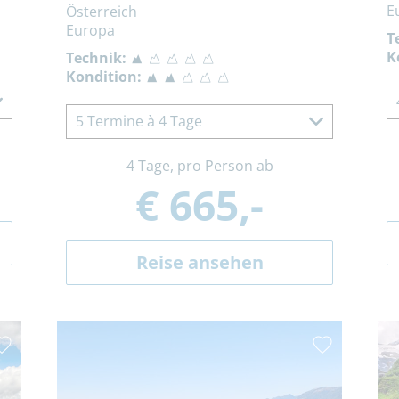
E
Österreich
Europa
T
K
Technik:
Kondition:
5 Termine à 4 Tage
4 Tage, pro Person ab
€ 665,-
Reise ansehen