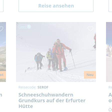
Reise ansehen
ot
Neu
Reisecode:
SEROF
R
n
Schneeschuhwandern
A
Grundkurs auf der Erfurter
o
Hütte
Ö