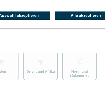
ersport
Wandern/Trekking
Summit Specials
Auswahl akzeptieren
Alle akzeptieren
>
>
sien
Orient und Afrika
Nord- und
Südamerika