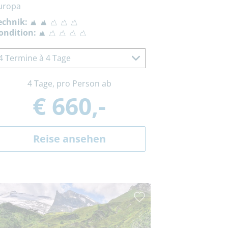
uropa
echnik:
ondition:
4 Termine à 4 Tage
4 Tage, pro Person ab
€ 660,-
Reise ansehen