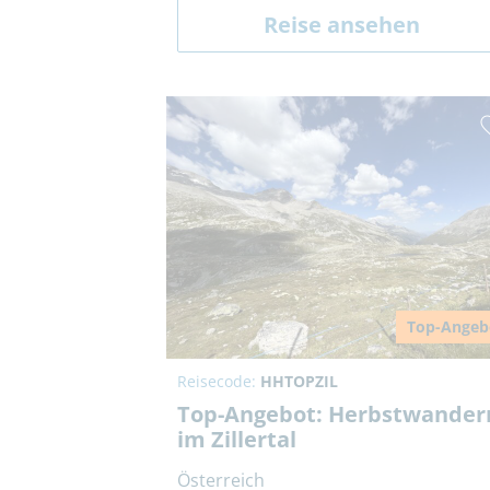
Reise ansehen
Top-Angeb
Reisecode:
HHTOPZIL
Top-Angebot: Herbstwander
im Zillertal
Österreich