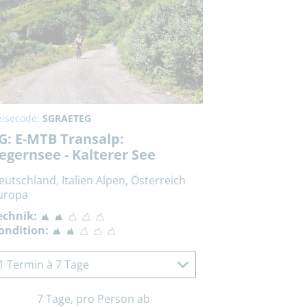
eisecode:
SGRAETEG
G: E-MTB Transalp:
egernsee - Kalterer See
eutschland, Italien Alpen, Österreich
uropa
echnik:
ondition:
1 Termin à 7 Tage
7 Tage, pro Person ab