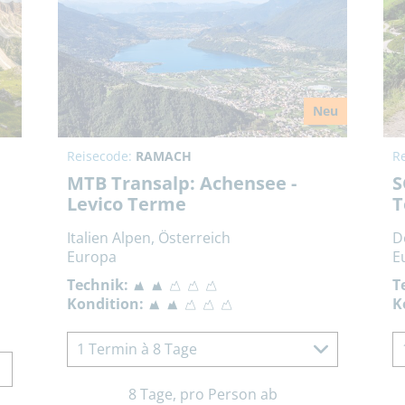
Neu
Reisecode:
RAMACH
R
MTB Transalp: Achensee -
S
Levico Terme
T
Italien Alpen, Österreich
D
Europa
E
Technik:
T
Kondition:
K
1 Termin à 8 Tage
8 Tage, pro Person ab