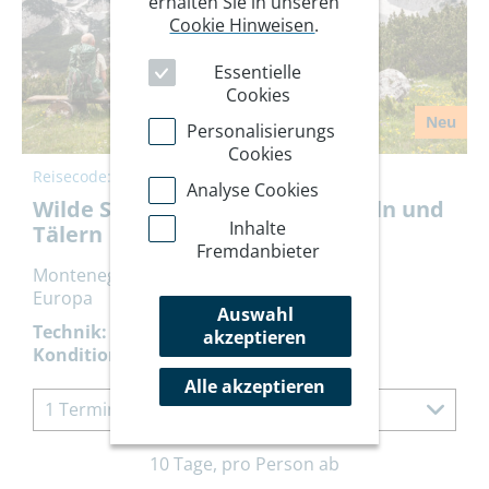
erhalten Sie in unseren
Cookie Hinweisen
.
Essentielle
Cookies
Neu
Personalisierungs
Cookies
Reisecode:
BANAT
Analyse Cookies
Wilde Schönheit zwischen Gipfeln und
Inhalte
Tälern
Fremdanbieter
Montenegro, Bosnien und Herzegowina
Europa
Auswahl
Technik:
akzeptieren
Kondition:
Alle akzeptieren
1 Termin à 10 Tage
10 Tage, pro Person ab