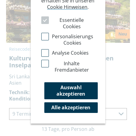
erhalten Sie in unseren
Cookie Hinweisen
.
Essentielle
Cookies
Neu
Personalisierungs
Cookies
Reisecode:
SRTAG
Analyse Cookies
Kulturwanderungen im tropischen
Inhalte
Inselparadies
Fremdanbieter
Sri Lanka
Asien
Auswahl
Technik:
akzeptieren
Kondition:
Alle akzeptieren
9 Termine à 13 Tage
13 Tage, pro Person ab