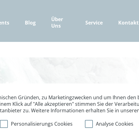
Über
ents
Blog
Service
Kontakt
Uns
nischen Gründen, zu Marketingzwecken und um Ihnen den b
inem Klick auf "Alle akzeptieren" stimmen Sie der Verarbe
Abenteuer Exp
ttanbieter zu. Weitere Informationen erhalten Sie in unsere
Wurzeln
Personalisierungs Cookies
Analyse Cookies
Expeditionen, die Nachhalt
Gipfelmomente vereinen – 