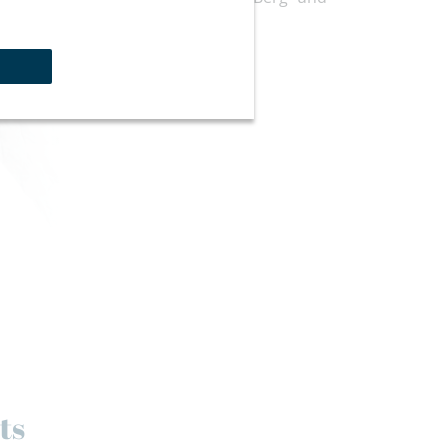
ite.
ts