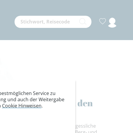
estmöglichen Service zu
itung und auch der Weitergabe
edition: Zurück zu den
n
Cookie Hinweisen
.
igkeit, echte Abenteuer und unvergessliche
mit neuen Zielen und erfahrenen Berg- und