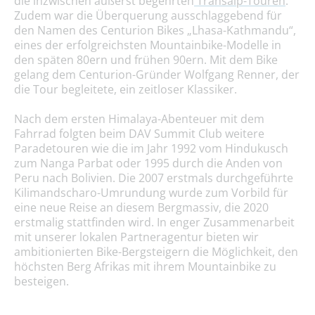
die inzwischen äußerst begehrten
Transalp-Touren
.
Zudem war die Überquerung ausschlaggebend für
den Namen des Centurion Bikes „Lhasa-Kathmandu“,
eines der erfolgreichsten Mountainbike-Modelle in
den späten 80ern und frühen 90ern. Mit dem Bike
gelang dem Centurion-Gründer Wolfgang Renner, der
die Tour begleitete, ein zeitloser Klassiker.
Nach dem ersten Himalaya-Abenteuer mit dem
Fahrrad folgten beim DAV Summit Club weitere
Paradetouren wie die im Jahr 1992 vom Hindukusch
zum Nanga Parbat oder 1995 durch die Anden von
Peru nach Bolivien. Die 2007 erstmals durchgeführte
Kilimandscharo-Umrundung wurde zum Vorbild für
eine neue Reise an diesem Bergmassiv, die 2020
erstmalig stattfinden wird. In enger Zusammenarbeit
mit unserer lokalen Partneragentur bieten wir
ambitionierten Bike-Bergsteigern die Möglichkeit, den
höchsten Berg Afrikas mit ihrem Mountainbike zu
besteigen.