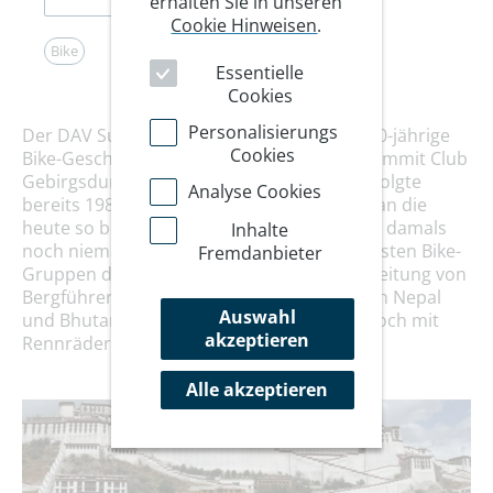
erhalten Sie in unseren
Cookie Hinweisen
.
Bike
Essentielle
Cookies
Personalisierungs
Der DAV Summit Club kann auf eine über 30-jährige
Cookies
Bike-Geschichte zurückblicken. Die erste Summit Club
Gebirgsdurchquerung mit dem Fahrrad erfolgte
Analyse Cookies
bereits 1985, allerdings fernab der Alpen – an die
heute so beliebten Transalp-Touren dachte damals
Inhalte
noch niemand. Statt dessen radelten die ersten Bike-
Fremdanbieter
Gruppen des DAV Summit Club unter der Leitung von
Bergführer und Bike Guide Andi Heckmair in Nepal
Auswahl
und Bhutan durch den Himalaya, damals noch mit
akzeptieren
Rennrädern.
Alle akzeptieren