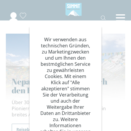
Wir verwenden aus
technischen Gründen,
zu Marketingzwecken
und um Ihnen den
bestmöglichen Service
zu gewährleisten
Cookies. Mit einem
Nepal: Pionierreise durch
Klick auf "Alle
den Himalaya
akzeptieren" stimmen
Sie der Verarbeitung
und auch der
Über 30 Jahre Erfahrung auf dem Bike -
Weitergabe Ihrer
Pionierreisen legen den Grundstein für ein
Daten an Drittanbieter
breites Angebot. Weltweit.
zu. Weitere
Informationen
Reiseberichte