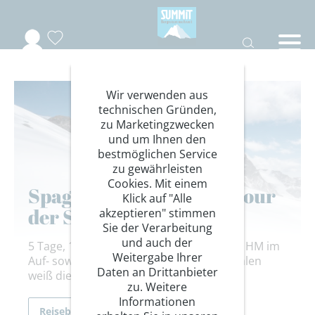
Wir verwenden aus
technischen Gründen,
zu Marketingzwecken
und um Ihnen den
bestmöglichen Service
zu gewährleisten
Cookies. Mit einem
Spaghetti-Runde: Hochtour
Klick auf "Alle
der Superlative
akzeptieren" stimmen
Sie der Verarbeitung
und auch der
5 Tage, 10 Viertausender und über 4.000 HM im
Weitergabe Ihrer
Auf- sowie 5.000 im Abstieg. Schon in Zahlen
Daten an Drittanbieter
weiß die Spaghetti-Runde zu faszinieren.
zu. Weitere
Informationen
Reiseberichte