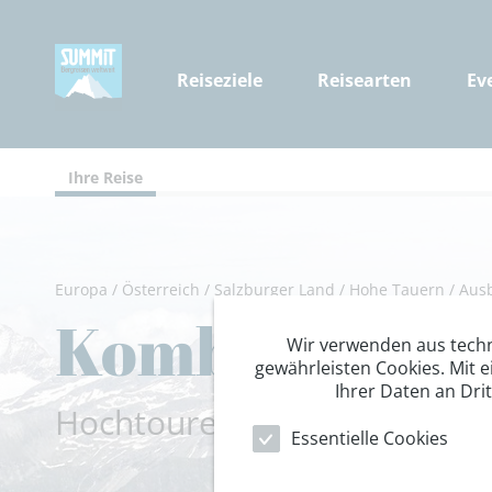
Reiseziele
Reisearten
Ev
Ihre Reise
Europa
/
Österreich
/
Salzburger Land
/
Hohe Tauern
/
Aus
Kombinierter 
Wir verwenden aus tech
gewährleisten Cookies. Mit e
Ihrer Daten an Dri
Hochtouren Kurs Level 1 auf
Essentielle Cookies