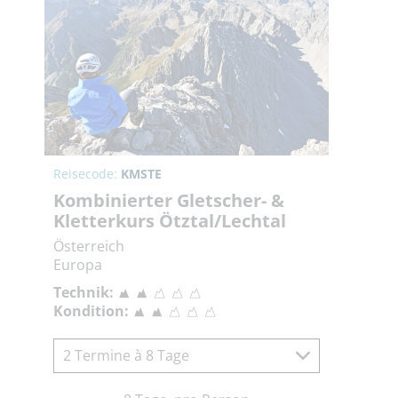
Reisecode:
KMSTE
Kombinierter Gletscher- &
Kletterkurs Ötztal/Lechtal
Österreich
Europa
Technik:
Kondition:
2 Termine à 8 Tage