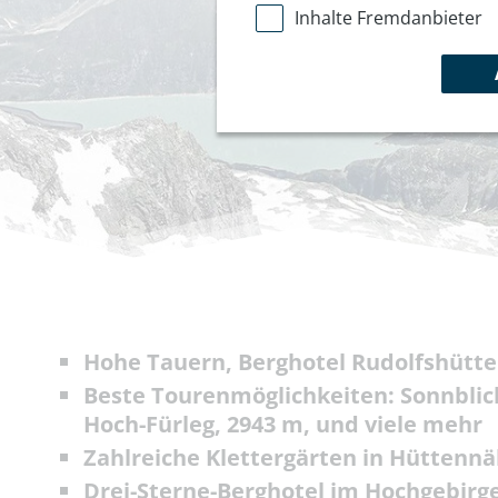
Inhalte Fremdanbieter
Hohe Tauern, Berghotel Rudolfshütte
Beste Tourenmöglichkeiten: Sonnblic
Hoch-Fürleg, 2943 m, und viele mehr
Zahlreiche Klettergärten in Hüttenn
Drei-Sterne-Berghotel im Hochgebirg