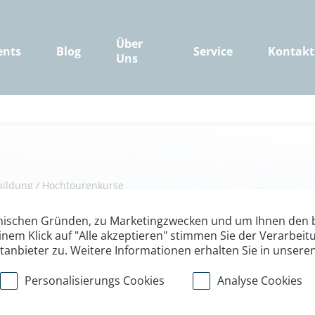
Über
ents
Blog
Service
Kontakt
Uns
bildung
/
Hochtourenkurse
Gletscher- und 
nischen Gründen, zu Marketingzwecken und um Ihnen den b
inem Klick auf "Alle akzeptieren" stimmen Sie der Verarbe
ttanbieter zu. Weitere Informationen erhalten Sie in unsere
 der Rudolfshütte
Personalisierungs Cookies
Analyse Cookies