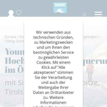
Wir verwenden aus
Europa
/
Österreich
/
Ötztal
/
Ötztaler Alpen
/
Bergsteigen
/
technischen Gründen,
Young Summits
zu Marketingzwecken
und um Ihnen den
Young Summits:
bestmöglichen Service
Hochgebirgsdurchqueru
zu gewährleisten
Cookies. Mit einem
im Ötztal
Klick auf "Alle
akzeptieren" stimmen
Sie der Verarbeitung
mit Similaun und Wildspitze,
und auch der
Weitergabe Ihrer
Tirols höchstem Berg!
Daten an Drittanbieter
zu. Weitere
Informationen