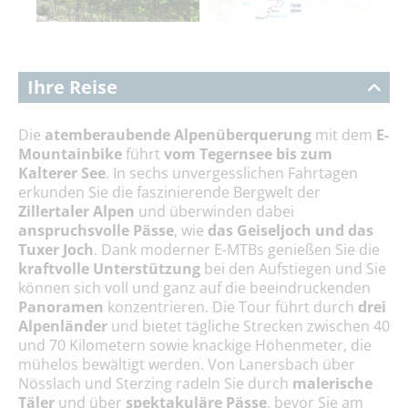
Ihre Reise
Die
atemberaubende Alpenüberquerung
mit dem
E-
Mountainbike
führt
vom Tegernsee bis zum
Kalterer See
. In sechs unvergesslichen Fahrtagen
erkunden Sie die faszinierende Bergwelt der
Zillertaler Alpen
und überwinden dabei
anspruchsvolle Pässe
, wie
das Geiseljoch und das
Tuxer Joch
. Dank moderner E-MTBs genießen Sie die
kraftvolle Unterstützung
bei den Aufstiegen und Sie
können sich voll und ganz auf die beeindruckenden
Panoramen
konzentrieren. Die Tour führt durch
drei
Alpenländer
und bietet tägliche Strecken zwischen 40
und 70 Kilometern sowie knackige Höhenmeter, die
mühelos bewältigt werden. Von Lanersbach über
Nösslach und Sterzing radeln Sie durch
malerische
Täler
und über
spektakuläre Pässe
, bevor Sie am