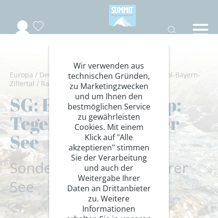
Wir verwenden aus
Europa
/
Deutschland-Italien-Österreich
/
Südtirol-Bayern-
technischen Gründen,
Zillertal
/
Rad
/
E-Bike
zu Marketingzwecken
und um Ihnen den
SG: E-MTB Transalp:
bestmöglichen Service
Tegernsee - Kalterer
zu gewährleisten
Cookies. Mit einem
See
Klick auf "Alle
akzeptieren" stimmen
Sie der Verarbeitung
Sondergruppe bis Kalterer
und auch der
Weitergabe Ihrer
See
Daten an Drittanbieter
zu. Weitere
Informationen