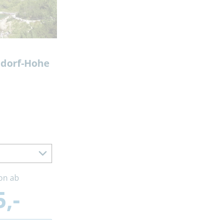
ndorf-Hohe
on ab
,-