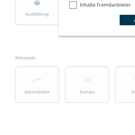
Inhalte Fremdanbieter
Ausbildung
Bergsteigen
Wint
Reiseziele
>
>
>
Alpenländer
Europa
A