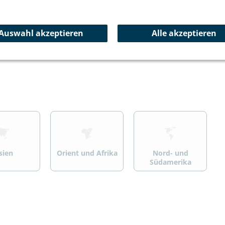
ersport
Wandern/Trekking
Summit Specials
Auswahl akzeptieren
Alle akzeptieren
>
>
sien
Orient und Afrika
Nord- und
Südamerika