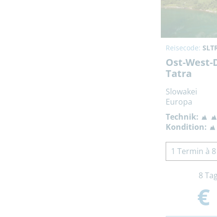
Reisecode:
SLT
Ost-West-
Tatra
Slowakei
Europa
Technik:
Kondition:
1 Termin à 8
8 Ta
€