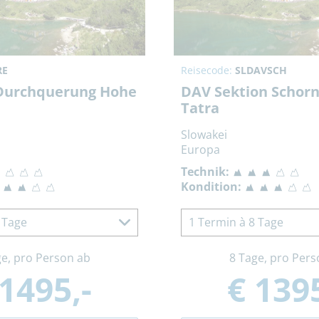
RE
Reisecode:
SLDAVSCH
Durchquerung Hohe
DAV Sektion Schor
Tatra
Slowakei
Europa
Technik:
Kondition:
 Tage
1 Termin à 8 Tage
ge, pro Person ab
8 Tage, pro Pers
 1495,-
€ 1395