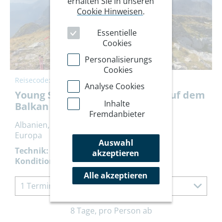
erhalten Sie in unseren
Cookie Hinweisen
.
Essentielle
Cookies
Personalisierungs
Cookies
Reisecode:
YSBAT
Analyse Cookies
Young Summits: Gipfeltrilogie auf dem
Inhalte
Balkan
Fremdanbieter
Albanien, Montenegro, Kosovo
Europa
Auswahl
Technik:
akzeptieren
Kondition:
Alle akzeptieren
1 Termin à 8 Tage
8 Tage, pro Person ab