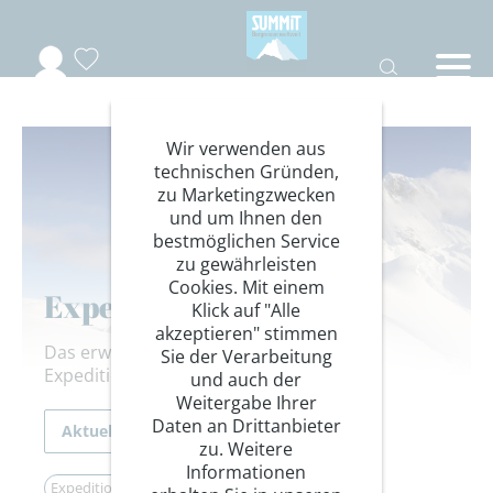
Wir verwenden aus
technischen Gründen,
zu Marketingzwecken
und um Ihnen den
bestmöglichen Service
zu gewährleisten
Cookies. Mit einem
Expeditionsausblick
Klick auf "Alle
akzeptieren" stimmen
Das erwartet Sie zukünftig in der
Sie der Verarbeitung
Expeditionswelt des DAV Summit Club.
und auch der
Weitergabe Ihrer
Daten an Drittanbieter
Aktuelles
zu. Weitere
Informationen
Expedition