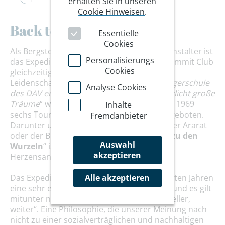
erhalten Sie in unseren
Cookie Hinweisen
.
Back to the roots
Essentielle
Cookies
Als Bergsteigerschule und Spezialreiseveranstalter ist
Personalisierungs
das Expeditionsbergsteigen für den DAV Summit Club
Cookies
gleichzeitig Ursprung, Kernkompetenz und
Leidenschaft. Mit dem Slogan „
Die Bergsteigerschule
Analyse Cookies
des DAV erfüllt kleine Wünsche und verwirklicht große
Träume
“ wurden bereits im Gründungsjahr 1969
Inhalte
sechs Touren mit Expeditionscharakter angeboten.
Fremdanbieter
Darunter unter anderem der Aconcagua, der Ararat
oder der Buldar Peak in Pakistan. „
Zurück zu den
Auswahl
Wurzeln
“ ist für uns daher eine
akzeptieren
Herzensangelegenheit.
Das Expeditions-Bergsteigen hat in den letzten Jahren
Alle akzeptieren
eine sehr extreme Veränderung durchlebt und es gilt
mitunter nur noch das Motto „höher, schneller,
weiter“. Eine Philosophie, die unserer Meinung nach
nicht zu einer sozialverträglichen und nachhaltigen