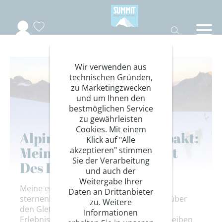
Wir verwenden aus
technischen Gründen,
zu Marketingzwecken
und um Ihnen den
bestmöglichen Service
zu gewährleisten
Cookies. Mit einem
Alpiner Basiskurs Kompakt:
Klick auf "Alle
Mein Einstieg In Die Welt
akzeptieren" stimmen
Sie der Verarbeitung
Des Bergsteigens
und auch der
Weitergabe Ihrer
Meine erste Hochtour, bei Vollmond und
Daten an Drittanbieter
sternenklarem Himmel in der Seilschaft über
zu. Weitere
den Gletscher, war ein beeindruckendes
Informationen
Erlebnis, was mir immer in Erinnerung bleiben