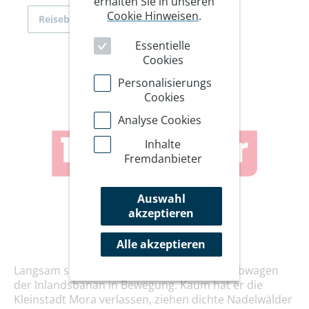
erhalten Sie in unseren
Cookie Hinweisen
.
Reiseberichte
Essentielle
Cookies
Personalisierungs
Cookies
Analyse Cookies
Inhalte
Fremdanbieter
Auswahl
akzeptieren
Alle akzeptieren
Langsam setzt sich der rot-weiße Dieseltriebwagen
der Inlandsbanan in Bewegung. Kaum hat er die
Kleinstadt Mora verlassen, ziehen dichte Nadelwälder