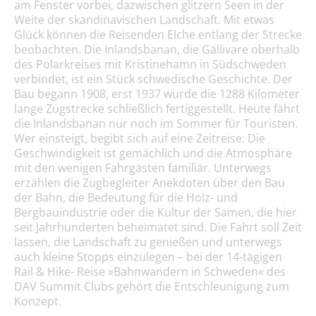
am Fenster vorbei, dazwischen glitzern Seen in der
Weite der skandinavischen Landschaft. Mit etwas
Glück können die Reisenden Elche entlang der Strecke
beobachten. Die Inlandsbanan, die Gällivare oberhalb
des Polarkreises mit Kristinehamn in Südschweden
verbindet, ist ein Stück schwedische Geschichte. Der
Bau begann 1908, erst 1937 wurde die 1288 Kilometer
lange Zugstrecke schließlich fertiggestellt. Heute fährt
die Inlandsbanan nur noch im Sommer für Touristen.
Wer einsteigt, begibt sich auf eine Zeitreise: Die
Geschwindigkeit ist gemächlich und die Atmosphäre
mit den wenigen Fahrgästen familiär. Unterwegs
erzählen die Zugbegleiter Anekdoten über den Bau
der Bahn, die Bedeutung für die Holz- und
Bergbauindustrie oder die Kultur der Samen, die hier
seit Jahrhunderten beheimatet sind. Die Fahrt soll Zeit
lassen, die Landschaft zu genießen und unterwegs
auch kleine Stopps einzulegen – bei der 14-tägigen
Rail & Hike- Reise »Bahnwandern in Schweden« des
DAV Summit Clubs gehört die Entschleunigung zum
Konzept.