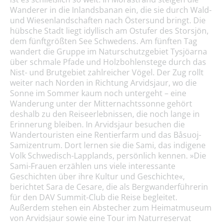
Wanderer in die Inlandsbanan ein, die sie durch Wald-
und Wiesenlandschaften nach Östersund bringt. Die
hübsche Stadt liegt idyllisch am Ostufer des Storsjön,
dem fünftgrößten See Schwedens. Am fünften Tag
wandert die Gruppe im Naturschutzgebiet Tysjöarna
über schmale Pfade und Holzbohlenstege durch das
Nist- und Brutgebiet zahlreicher Vögel. Der Zug rollt
weiter nach Norden in Richtung Arvidsjaur, wo die
Sonne im Sommer kaum noch untergeht – eine
Wanderung unter der Mitternachtssonne gehört
deshalb zu den Reiseerlebnissen, die noch lange in
Erinnerung bleiben. In Arvidsjaur besuchen die
Wandertouristen eine Rentierfarm und das Båsuoj-
Samizentrum. Dort lernen sie die Sami, das indigene
Volk Schwedisch-Lapplands, persönlich kennen. »Die
Sami-Frauen erzählen uns viele interessante
Geschichten über ihre Kultur und Geschichte«,
berichtet Sara de Cesare, die als Bergwanderführerin
für den DAV Summit-Club die Reise begleitet.
Außerdem stehen ein Abstecher zum Heimatmuseum
von Arvidsjaur sowie eine Tour im Naturreservat