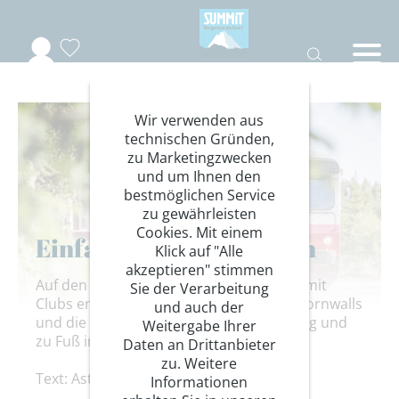
Wir verwenden aus
technischen Gründen,
zu Marketingzwecken
und um Ihnen den
bestmöglichen Service
zu gewährleisten
Cookies. Mit einem
Einfach tief durchatmen
Klick auf "Alle
akzeptieren" stimmen
Auf den Rail & Hike-Reisen des DAV Summit
Sie der Verarbeitung
Clubs entdecken Wanderer die Küsten Cornwalls
und auch der
und die Wildnis Schwedens – mit dem Zug und
Weitergabe Ihrer
zu Fuß in die Natur.
Daten an Drittanbieter
zu. Weitere
Text: Astrid Därr
Informationen