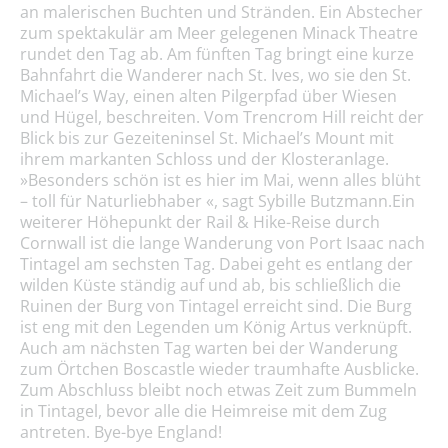
an malerischen Buchten und Stränden. Ein Abstecher
zum spektakulär am Meer gelegenen Minack Theatre
rundet den Tag ab. Am fünften Tag bringt eine kurze
Bahnfahrt die Wanderer nach St. Ives, wo sie den St.
Michael’s Way, einen alten Pilgerpfad über Wiesen
und Hügel, beschreiten. Vom Trencrom Hill reicht der
Blick bis zur Gezeiteninsel St. Michael’s Mount mit
ihrem markanten Schloss und der Klosteranlage.
»Besonders schön ist es hier im Mai, wenn alles blüht
– toll für Naturliebhaber «, sagt Sybille Butzmann.Ein
weiterer Höhepunkt der Rail & Hike-Reise durch
Cornwall ist die lange Wanderung von Port Isaac nach
Tintagel am sechsten Tag. Dabei geht es entlang der
wilden Küste ständig auf und ab, bis schließlich die
Ruinen der Burg von Tintagel erreicht sind. Die Burg
ist eng mit den Legenden um König Artus verknüpft.
Auch am nächsten Tag warten bei der Wanderung
zum Örtchen Boscastle wieder traumhafte Ausblicke.
Zum Abschluss bleibt noch etwas Zeit zum Bummeln
in Tintagel, bevor alle die Heimreise mit dem Zug
antreten. Bye-bye England!