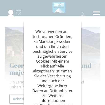
Wir verwenden aus
technischen Gründen,
zu Marketingzwecken
und um Ihnen den
bestmöglichen Service
zu gewährleisten
Cookies. Mit einem
Georgien - Wilde Natur und
Klick auf "Alle
majestätische Gipfel
akzeptieren" stimmen
Sie der Verarbeitung
und auch der
Ein Land der Vielfältigkeit, Traditionen und
Weitergabe Ihrer
unberührter Landschaften
Daten an Drittanbieter
zu. Weitere
Reisetipps
Informationen