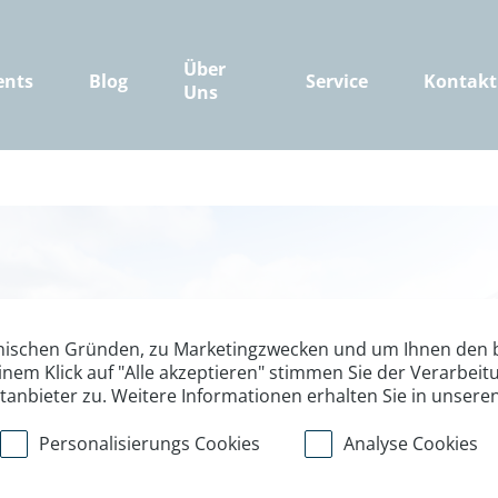
Über
ents
Blog
Service
Kontakt
Uns
nischen Gründen, zu Marketingzwecken und um Ihnen den b
inem Klick auf "Alle akzeptieren" stimmen Sie der Verarbe
ttanbieter zu. Weitere Informationen erhalten Sie in unsere
Wie packe ich 
Personalisierungs Cookies
Analyse Cookies
Wir geben dir hilfreiche Ti