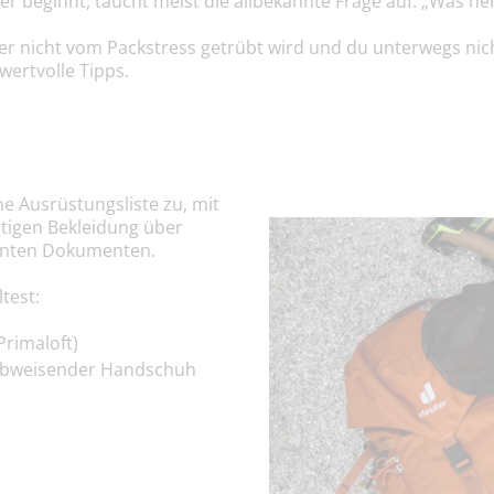
 beginnt, taucht meist die allbekannte Frage auf: „Was neh
r nicht vom Packstress getrübt wird und du unterwegs nicht
 wertvolle Tipps.
ne Ausrüstungsliste zu, mit
htigen Bekleidung über
vanten Dokumenten.
test:
Primaloft)
rabweisender Handschuh