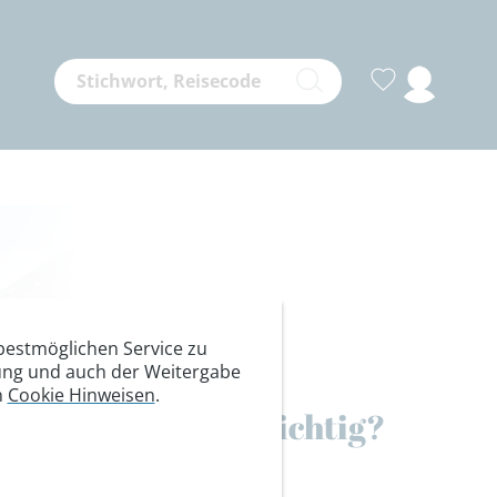
estmöglichen Service zu
itung und auch der Weitergabe
n
Cookie Hinweisen
.
meinen Rucksack richtig?
pps für deine nächste Bergtour