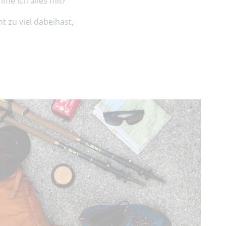
me ich alles mit?“
 zu viel dabeihast,