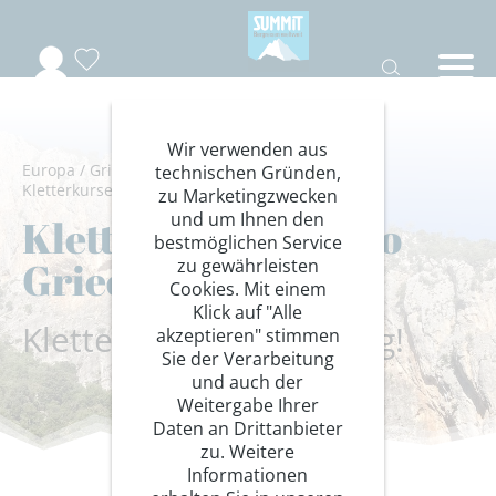
Wir verwenden aus
Europa
/
Griechenland
/
Arkadien
/
Ausbildung
/
technischen Gründen,
Kletterkurse
zu Marketingzwecken
und um Ihnen den
Klettern in Leonidio
bestmöglichen Service
Griechenland
zu gewährleisten
Cookies. Mit einem
Klick auf "Alle
Klettern und Ausbildung!
akzeptieren" stimmen
Sie der Verarbeitung
und auch der
Weitergabe Ihrer
Daten an Drittanbieter
zu. Weitere
Informationen