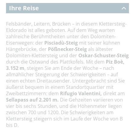
Ihre Reise
Felsbänder, Leitern, Brücken – in diesem Klettersteig-
Eldorado ist alles geboten. Auf dem Weg warten
zahlreiche Berühmtheiten unter den Dolomiten-
Eisenwegen: der
Pisciadù-Steig
mit seiner kühnen
Hängebrücke, der
Pößnecker-Steig
als ältester
Dolomiten-Klettersteig und der
Oskar-Schuster-Steig
durch die Ostwand des Plattkofels. Mit dem
Piz Boè,
3.152 m
, steigen Sie am Ende der Woche – nach
allmählicher Steigerung der Schwierigkeiten – auf
einen echten Dreitausender. Untergebracht sind Sie
äußerst bequem in einem Standortquartier mit
Zweibettzimmern: dem
Rifugio Valentini,
direkt am
Sellapass auf 2.201 m.
Die Gehzeiten variieren von
vier bis sechs Stunden, und die Höhenmeter liegen
zwischen 700 und 1200. Die Schwierigkeiten am
Klettersteig steigern sich im Laufe der Woche von B
bis D.