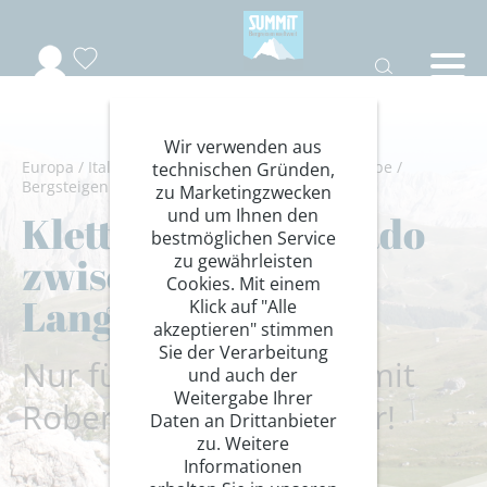
Wir verwenden aus
Europa
/
Italien
/
Trentino
/
Dolomiten-Sellagruppe
/
technischen Gründen,
Bergsteigen
/
Klettersteige
zu Marketingzwecken
und um Ihnen den
Klettersteig-Eldorado
bestmöglichen Service
zwischen Sella und
zu gewährleisten
Cookies. Mit einem
Langkofel
Klick auf "Alle
akzeptieren" stimmen
Sie der Verarbeitung
Nur für Sondergruppe mit
und auch der
Weitergabe Ihrer
Robert Uschnig buchbar!
Daten an Drittanbieter
zu. Weitere
Informationen