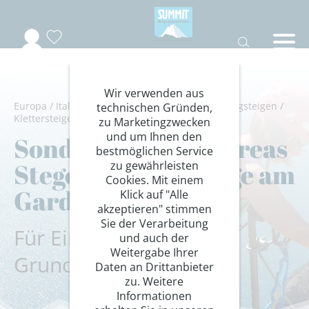
Wir verwenden aus
Europa
/
Italien
/
Trentino
/
Gardaseeberge
/
Bergsteigen
/
technischen Gründen,
Klettersteige
zu Marketingzwecken
und um Ihnen den
Sondergruppe Andreas
bestmöglichen Service
Steger: Klettersteige am
zu gewährleisten
Cookies. Mit einem
Gardasee
Klick auf "Alle
akzeptieren" stimmen
Sie der Verarbeitung
Für Einsteiger mit
und auch der
Weitergabe Ihrer
Grundkenntnissen
Daten an Drittanbieter
zu. Weitere
Informationen