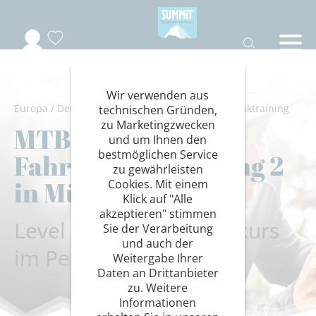
Wir verwenden aus
Europa
/
Deutschland
/
Bayern
/
Rad
/
Fahrtechniktraining
technischen Gründen,
zu Marketingzwecken
MTB
und um Ihnen den
bestmöglichen Service
Fahrtechniktraining 2
zu gewährleisten
in München
Cookies. Mit einem
Klick auf "Alle
akzeptieren" stimmen
Level 2: Tages-/Aufbaukurs
Sie der Verarbeitung
und auch der
im Perlacher Forst
Weitergabe Ihrer
Daten an Drittanbieter
zu. Weitere
Informationen