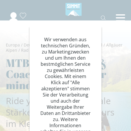
Wir verwenden aus
Europa
/
Deutschland-Österreich
/
Kleinwalsertal
/
Allgäuer
technischen Gründen,
Alpen
/
Rad
/
Fahrtechniktraining
zu Marketingzwecken
und um Ihnen den
MTB-Fahrtechnik &
bestmöglichen Service
Coaching: Ride your
zu gewährleisten
Cookies. Mit einem
mind
Klick auf "Alle
akzeptieren" stimmen
Sie der Verarbeitung
Ride your mind – Mentale
und auch der
Weitergabe Ihrer
Stärke auf dem Trail - Kurs
Daten an Drittanbieter
zu. Weitere
im Kleinwalsertal
Informationen