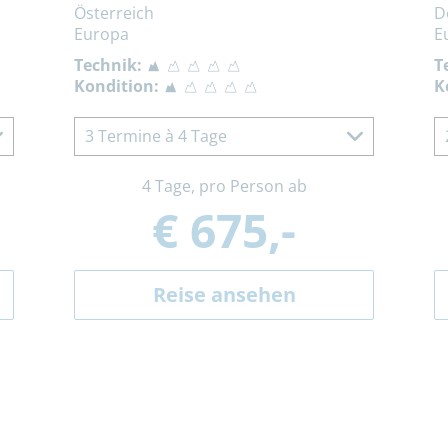
Österreich
D
Europa
E
Technik:
T
Kondition:
K
3 Termine à 4 Tage
4 Tage, pro Person ab
€ 675,-
Reise ansehen