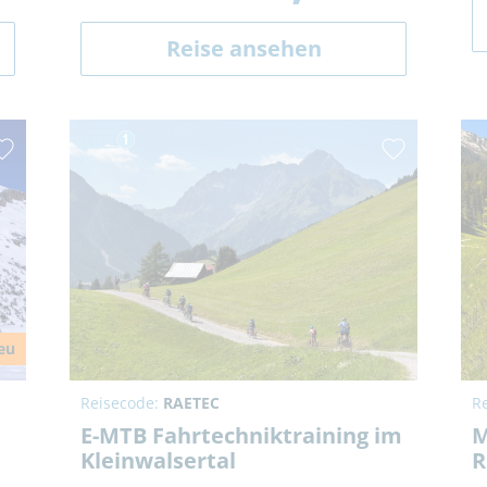
Reise ansehen
eu
Reisecode:
RAETEC
R
E-MTB Fahrtechniktraining im
M
Kleinwalsertal
R