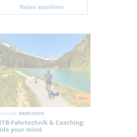
Reise ansehen
Neu
eisecode:
RAMCOACH
TB-Fahrtechnik & Coaching:
ide your mind