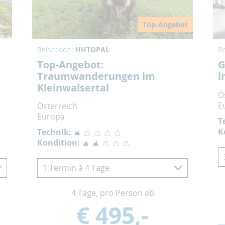
Top-Angebot
Reisecode:
HHTOPAL
R
Top-Angebot:
G
Traumwanderungen im
i
Kleinwalsertal
Ö
E
Österreich
Europa
T
K
Technik:
Kondition:
1 Termin à 4 Tage
4 Tage, pro Person ab
€ 495,-