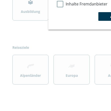
Inhalte Fremdanbieter
Ausbildung
Bergsteigen
Wint
Reiseziele
>
>
>
Alpenländer
Europa
A