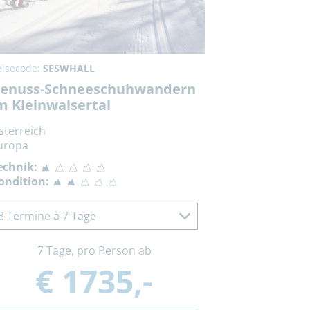
eisecode:
SESWHALL
enuss-Schneeschuhwandern
m Kleinwalsertal
sterreich
uropa
echnik:
ondition:
3 Termine à 7 Tage
7 Tage, pro Person ab
€ 1735,-