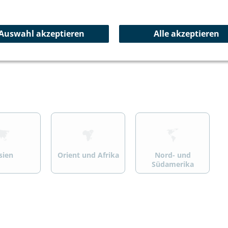
ersport
Wandern/Trekking
Summit Specials
Auswahl akzeptieren
Alle akzeptieren
>
>
sien
Orient und Afrika
Nord- und
Südamerika