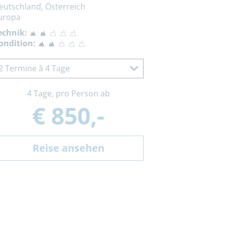
eutschland, Österreich
uropa
echnik:
ondition:
2 Termine à 4 Tage
4 Tage, pro Person ab
€ 850,-
Reise ansehen