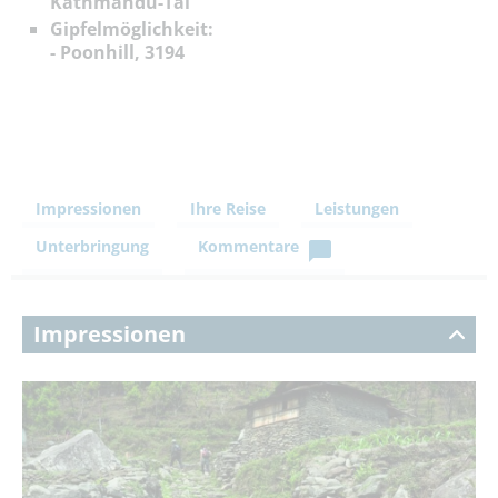
Kathmandu-Tal
Gipfelmöglichkeit:
- Poonhill, 3194
Impressionen
Ihre Reise
Leistungen
Unterbringung
Kommentare
Impressionen