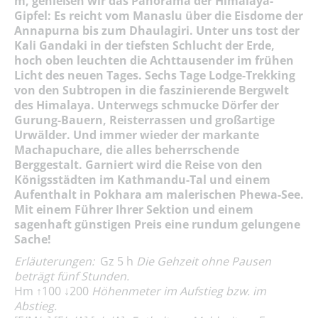
m, genießen wir das Panorama der Himalaya-
Gipfel: Es reicht vom Manaslu über die Eisdome der
Annapurna bis zum Dhaulagiri. Unter uns tost der
Kali Gandaki in der tiefsten Schlucht der Erde,
hoch oben leuchten die Achttausender im frühen
Licht des neuen Tages.
Sechs Tage Lodge-Trekking
von den Subtropen in die faszinierende Bergwelt
des Himalaya.
Unterwegs schmucke Dörfer der
Gurung-Bauern, Reisterrassen und großartige
Urwälder. Und immer wieder der markante
Machapuchare, die alles beherrschende
Berggestalt. Garniert wird die Reise von den
Königsstädten im Kathmandu-Tal und einem
Aufenthalt in Pokhara am malerischen Phewa-See.
Mit einem Führer Ihrer Sektion und einem
sagenhaft günstigen Preis eine rundum gelungene
Sache!
Erläuterungen:
Gz 5 h
Die
Gehzeit ohne Pausen
beträgt fünf Stunden.
Hm ↑100 ↓200
Höhenmeter im Aufstieg bzw. im
Abstieg.