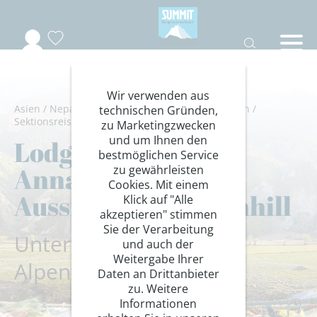
Wir verwenden aus
Asien
/
Nepal
/
Annapurna Himal
/
Sektionsreisen
/
technischen Gründen,
Sektionsreisen - Fernziele
zu Marketingzwecken
und um Ihnen den
Lodge-Trekking
bestmöglichen Service
Annapurna zum
zu gewährleisten
Cookies. Mit einem
Aussichtsberg Poonhill
Klick auf "Alle
akzeptieren" stimmen
Sie der Verarbeitung
Unterwegs mit Ihrer
und auch der
Weitergabe Ihrer
Alpenvereins-Sektion
Daten an Drittanbieter
zu. Weitere
Informationen