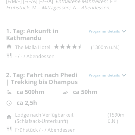
[F/M/–] [F/–/A] [–/–/A]
E
nthaltene Mahlzeiten:
F
=
F
rühstück;
M =
M
ittagessen;
A =
A
bendessen.
1. Tag: Ankunft in
Programmdetails
Kathmandu
The Malla Hotel
(1300m ü.N.)
- / - / Abendessen
2. Tag: Fahrt nach Phedi
Programmdetails
| Trekking bis Dhampus
ca 500hm
ca 50hm
ca 2,5h
Lodge nach Verfügbarkeit
(1590m
(Schlafsack-Unterkunft)
ü.N.)
Frühstück / - / Abendessen