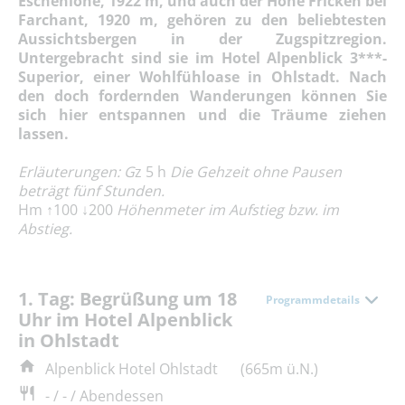
Eschenlohe, 1922 m, und auch der Hohe Fricken bei
Farchant, 1920 m, gehören zu den beliebtesten
Aussichtsbergen in der Zugspitzregion.
Untergebracht sind sie im Hotel Alpenblick 3***-
Superior, einer Wohlfühloase in Ohlstadt. Nach
den doch fordernden Wanderungen können Sie
sich hier entspannen und die Träume ziehen
lassen.
Erläuterungen: G
z 5 h
Die Gehzeit ohne Pausen
beträgt fünf Stunden.
Hm ↑100 ↓200
Höhenmeter im Aufstieg bzw. im
Abstieg.
1. Tag: Begrüßung um 18
Programmdetails
Uhr im Hotel Alpenblick
in Ohlstadt
Alpenblick Hotel Ohlstadt
(665m ü.N.)
- / - / Abendessen