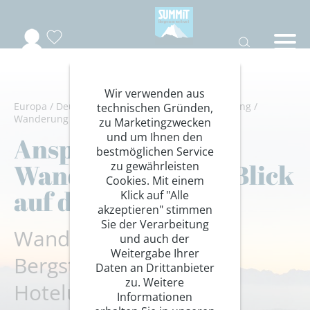
Wir verwenden aus
Europa
/
Deutschland
/
Bayern
/
Wandern/Trekking
/
technischen Gründen,
Wanderung Hotelstandort
zu Marketingzwecken
und um Ihnen den
Anspruchsvolle
bestmöglichen Service
Wanderungen mit Blick
zu gewährleisten
Cookies. Mit einem
auf die Zugspitze
Klick auf "Alle
akzeptieren" stimmen
Sie der Verarbeitung
Wanderungen für
und auch der
Weitergabe Ihrer
Bergsteiger mit
Daten an Drittanbieter
zu. Weitere
Hotelunterkunft
Informationen