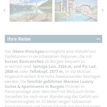
Ihre Reise
Der
Obere Vinschgau
ermöglicht eine Vielzahl von
Gipfeltouren in verschiedenen Regionen, die mit
kurzen Bustransfers
ab Burgeis bequem zu
erreichen sind:
Spitzige Lun, 2324 m, und Piz Lad,
2808 m
, oder
Tellakopf, 2577 m,
im Val Müstair.
Insgesamt wollen drei hohe Zweitausender bestiegen
werden. Die
familiär geführten Maraias Luxury
Suites & Apartments in Burgeis
thronen in
Panoramalage über dem Dorf mit Blick zum Ortler.
Genießen Sie nach einer Wanderung das Gefühl von
Schwerelosigkeit im 23 Meter langen Salzwasser-
Panoramapool und lassen Sie sich von den Vorzügen