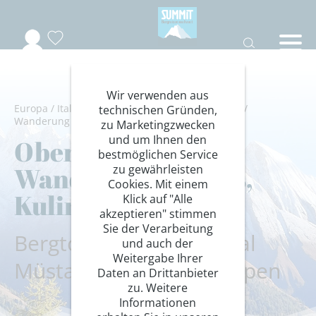
Wir verwenden aus
Europa
/
Italien
/
Vinschgau
/
Wandern/Trekking
/
technischen Gründen,
Wanderung Hotelstandort
zu Marketingzwecken
und um Ihnen den
Oberes Vinschgau:
bestmöglichen Service
Wandern, Wellness,
zu gewährleisten
Cookies. Mit einem
Kulinarik
Klick auf "Alle
akzeptieren" stimmen
Sie der Verarbeitung
Bergtouren zwischen Val
und auch der
Weitergabe Ihrer
Müstair und Ötztaler Alpen
Daten an Drittanbieter
zu. Weitere
Informationen