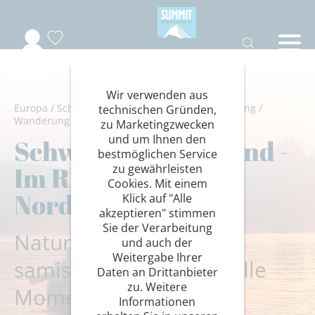
Wir verwenden aus
Europa
/
Schwedisch Lappland
/
Wandern/Trekking
/
technischen Gründen,
Wanderung Hotelstandort
zu Marketingzwecken
und um Ihnen den
Schwedisch Lappland -
bestmöglichen Service
Im Rhythmus des
zu gewährleisten
Cookies. Mit einem
Nordens
Klick auf "Alle
akzeptieren" stimmen
Sie der Verarbeitung
Naturwanderungen,
und auch der
Weitergabe Ihrer
samische Kultur und stille
Daten an Drittanbieter
zu. Weitere
Momente im Norden
Informationen