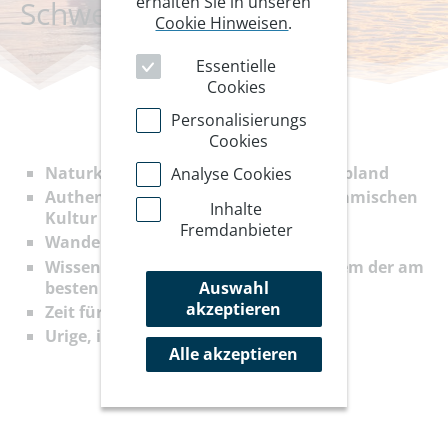
erhalten Sie in unseren
Schwedens
Cookie Hinweisen
.
Essentielle
Cookies
Personalisierungs
Cookies
Naturkundliche Wanderungen in Lappland
Analyse Cookies
Authentische Begegnungen mit der samischen
Inhalte
Kultur
Fremdanbieter
Wandern mit Huskys
Wissenschaft hautnah erleben in einem der am
besten erforschten Moore der Welt
Auswahl
akzeptieren
Zeit für Genuss und Entschleunigung
Urige, idyllisch gelegene Unterkunft
Alle akzeptieren