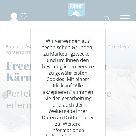
Wir verwenden aus
Europa
/
Österreich
/
Kärnten-Ankogel
/
Mölltaler Gletscher
/
technischen Gründen,
Wintersport
/
Freeride
zu Marketingzwecken
und um Ihnen den
Freeridetraining in
bestmöglichen Service
Kärnten
zu gewährleisten
Cookies. Mit einem
Klick auf "Alle
Perfektion im Tiefschnee
akzeptieren" stimmen
Sie der Verarbeitung
erlernen
und auch der
Weitergabe Ihrer
Daten an Drittanbieter
zu. Weitere
Informationen