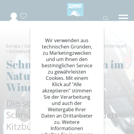
Wir verwenden aus
Europa
/
Österreich
/
Tirol
/
Kitzbüheler Alpen
/
Wintersport
technischen Gründen,
/
Schneeschuhdurchquerungen
zu Marketingzwecken
und um Ihnen den
Schneeschuhtouren im
bestmöglichen Service
Naturschongebiet
zu gewährleisten
Cookies. Mit einem
Windautal
Klick auf "Alle
akzeptieren" stimmen
Sie der Verarbeitung
Die schönsten
und auch der
Weitergabe Ihrer
Schneeschuhtouren in den
Daten an Drittanbieter
zu. Weitere
Kitzbüheler Alpen
Informationen