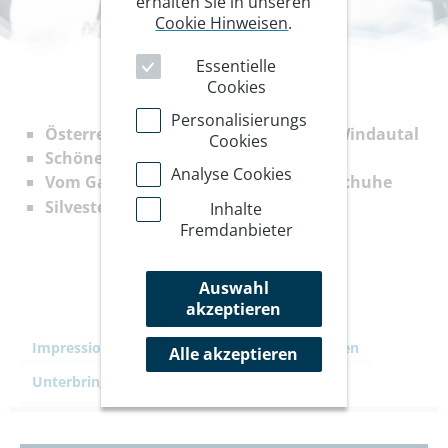
erhalten Sie in unseren
Cookie Hinweisen
.
Essentielle
Cookies
Personalisierungs
Österreich, Tirol, Kitzbüheler Alpen, Windautal
Cookies
Schöne Schneeschuh-Gipfel
Analyse Cookies
Vom Gasthaus direkt auf die Schneeschuhe
Silvester-Termin
Inhalte
Fremdanbieter
Auswahl
akzeptieren
Impressionen
Ihre Reise
Leistungen
Alle akzeptieren
Unterbringung
Kommentare