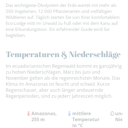
Das wichtigeste Ökolystem der Erde wartet mit mehr als
500 Vogelarten, 12 000 Pflanzenarten und vielfältigen
Wildtieren auf
. Täglich starten Sie von Ihrer komfortablem
Eco-Lodge mitt im Urwald zu Fuß oder mit dem Kanu auf
eine Erkundungstour. Ein erfahrender Guide wird Sie
begleiben.
Temperaturen & Niederschläge
Im ecuadorianischen Regenwald kommt es ganzjährig
zu hohen Niederschlägen. März bis Juni und
November gelten als die regenreichsten Monate. Das
Klima im Amazonas ist feucht und schwül. Kurze
Regenschauer, aber auch länger andauernde
Regenperioden, sind zu jederr Jahreszeit möglich.
Amazonas,
mittlere
und
255 m
Temperatur
Niede
in °C