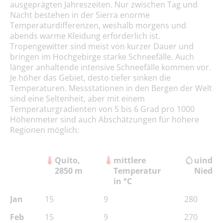
ausgeprägten Jahreszeiten. Nur zwischen Tag und
Nacht bestehen in der Sierra enorme
Temperaturdifferenzen, weshalb morgens und
abends warme Kleidung erforderlich ist.
Tropengewitter sind meist von kurzer Dauer und
bringen im Hochgebirge starke Schneefälle. Auch
länger anhaltende intensive Schneefälle kommen vor.
Je höher das Gebiet, desto tiefer sinken die
Temperaturen. Messstationen in den Bergen der Welt
sind eine Seltenheit, aber mit einem
Temperaturgradienten von 5 bis 6 Grad pro 1000
Höhenmeter sind auch Abschätzungen für höhere
Regionen möglich:
Quito,
mittlere
uind
2850 m
Temperatur
Nieder
in °C
Jan
15
9
280
Feb
15
9
270