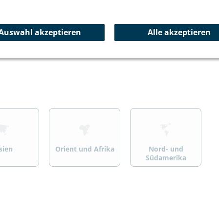
ersport
Wandern/Trekking
Summit Specials
Auswahl akzeptieren
Alle akzeptieren
>
>
sien
Orient und Afrika
Nord- und
Südamerika