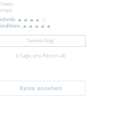
chweiz
uropa
echnik:
ondition:
Termin folgt
6 Tage, pro Person ab
Reise ansehen