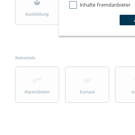
Inhalte Fremdanbieter
Ausbildung
Bergsteigen
Wint
Reiseziele
>
>
>
Alpenländer
Europa
A