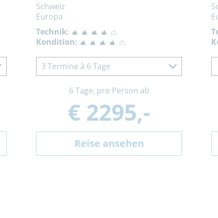
Schweiz
S
Europa
E
Technik:
T
Kondition:
K
3 Termine à 6 Tage
6 Tage, pro Person ab
€ 2295,-
Reise ansehen