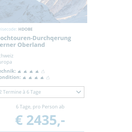
eisecode:
HDOBE
ochtouren-Durchqerung
erner Oberland
chweiz
uropa
echnik:
ondition:
2 Termine à 6 Tage
6 Tage, pro Person ab
€ 2435,-