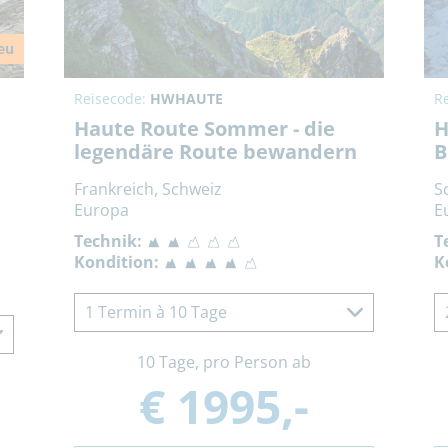
eu
Reisecode:
HWHAUTE
R
Haute Route Sommer - die
H
legendäre Route bewandern
B
Frankreich, Schweiz
S
Europa
E
Technik:
T
Kondition:
K
1 Termin à 10 Tage
10 Tage, pro Person ab
€ 1995,-