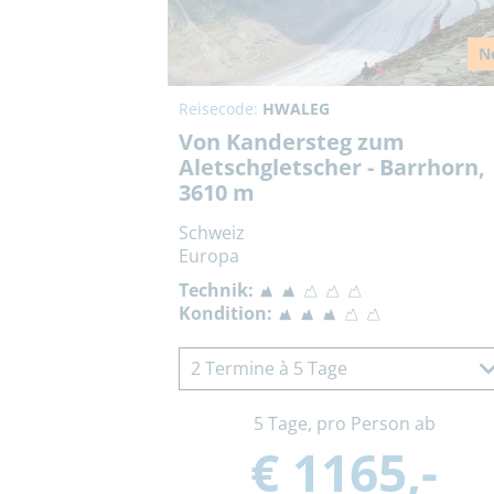
N
Reisecode:
HWALEG
Von Kandersteg zum
Aletschgletscher - Barrhorn,
3610 m
Schweiz
Europa
Technik:
Kondition:
2 Termine à 5 Tage
5 Tage, pro Person ab
€ 1165,-