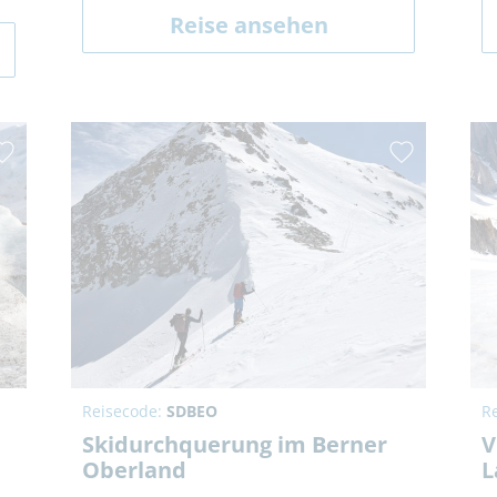
Reise ansehen
Reisecode:
SDBEO
R
Skidurchquerung im Berner
V
Oberland
L