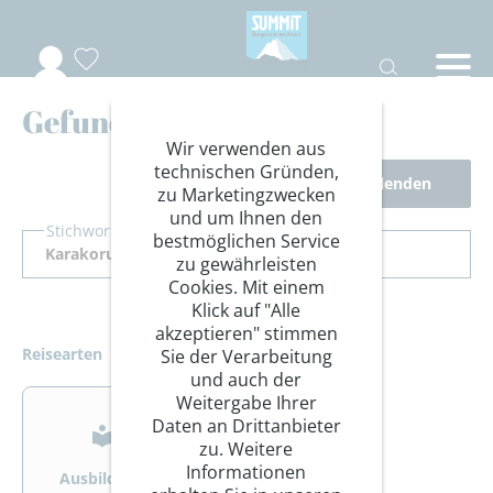
Gefundene Reisen
Wir verwenden aus
technischen Gründen,
Filter ausblenden
zu Marketingzwecken
und um Ihnen den
Stichwort Suche
bestmöglichen Service
zu gewährleisten
Cookies. Mit einem
Klick auf "Alle
akzeptieren" stimmen
Reisearten
Sie der Verarbeitung
und auch der
>
>
Weitergabe Ihrer
Daten an Drittanbieter
zu. Weitere
Informationen
Ausbildung
Bergsteigen