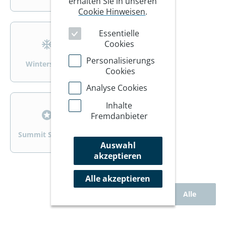
erhalten Sie in unseren
Cookie Hinweisen
.
>
>
Essentielle
Cookies
Personalisierungs
Wintersport
Wandern/Trekking
Cookies
Analyse Cookies
>
>
Inhalte
Fremdanbieter
Summit Specials
Rad
Auswahl
akzeptieren
Alle akzeptieren
Alle