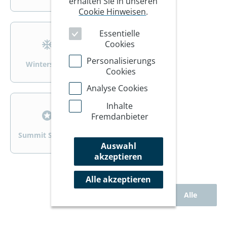
erhalten Sie in unseren
Cookie Hinweisen
.
>
>
Essentielle
Cookies
Personalisierungs
Wintersport
Wandern/Trekking
Cookies
Analyse Cookies
>
>
Inhalte
Fremdanbieter
Summit Specials
Rad
Auswahl
akzeptieren
Alle akzeptieren
Alle