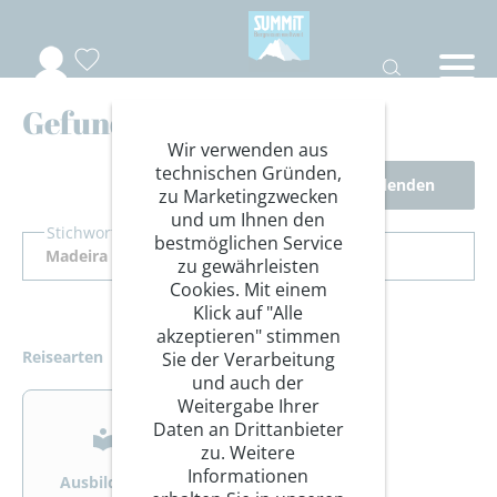
Gefundene Reisen
Wir verwenden aus
technischen Gründen,
Filter ausblenden
zu Marketingzwecken
und um Ihnen den
Stichwort Suche
bestmöglichen Service
zu gewährleisten
Cookies. Mit einem
Klick auf "Alle
akzeptieren" stimmen
Reisearten
Sie der Verarbeitung
und auch der
>
>
Weitergabe Ihrer
Daten an Drittanbieter
zu. Weitere
Informationen
Ausbildung
Bergsteigen