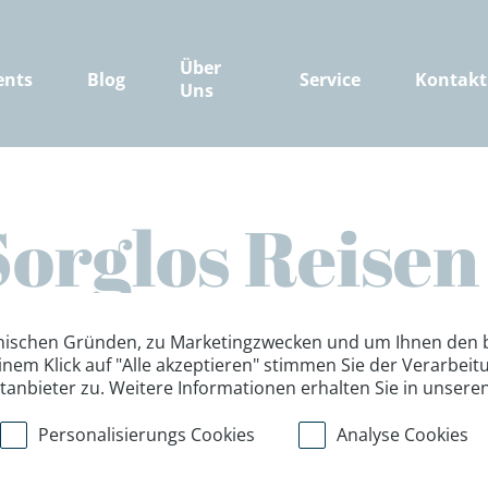
Über
ents
Blog
Service
Kontakt
Uns
Sorglos Reisen 
führungssiche
nischen Gründen, zu Marketingzwecken und um Ihnen den b
inem Klick auf "Alle akzeptieren" stimmen Sie der Verarbe
ttanbieter zu. Weitere Informationen erhalten Sie in unsere
ine, bei denen die Mindestteilnehmer
Personalisierungs Cookies
Analyse Cookies
ist die Durchführung gesichert.