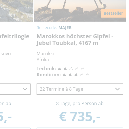
Bestseller
Reisecode:
MAJEB
eltrilogie
Marokkos höchster Gipfel -
Jebel Toubkal, 4167 m
osovo
Marokko
Afrika
Technik:
Kondition:
22 Termine à 8 Tage
on ab
8 Tage, pro Person ab
,-
€ 735,-