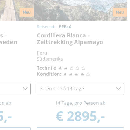
Neu
Neu
Reisecode:
PEBLA
s –
Cordillera Blanca –
hweden
Zelttrekking Alpamayo
Peru
Südamerika
Technik:
Kondition:
3 Termine à 14 Tage
on ab
14 Tage, pro Person ab
,-
€ 2895,-