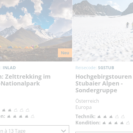
Neu
e:
INLAD
Reisecode:
SGSTUB
: Zelttrekking im
Hochgebirgstouren 
Nationalpark
Stubaier Alpen -
Sondergruppe
Österreich
Europa
:
on:
Technik:
Kondition:
n à 13 Tage