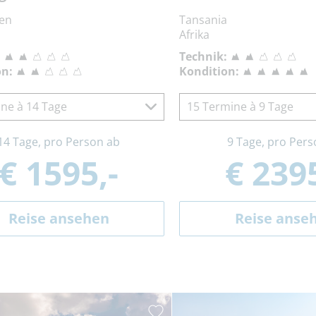
ien
Tansania
Afrika
:
Technik:
on:
Kondition:
ne à 14 Tage
15 Termine à 9 Tage
14 Tage, pro Person ab
9 Tage, pro Pers
€ 1595,-
€ 2395
Reise ansehen
Reise anse