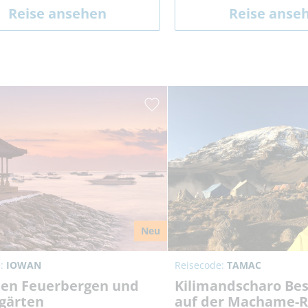
Reise ansehen
Reise anse
Neu
e:
IOWAN
Reisecode:
TAMAC
hen Feuerbergen und
Kilimandscharo Be
gärten
auf der Machame-