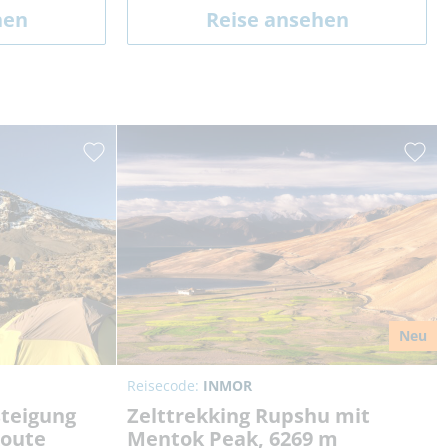
hen
Reise ansehen
Neu
Reisecode:
INMOR
steigung
Zelttrekking Rupshu mit
Route
Mentok Peak, 6269 m