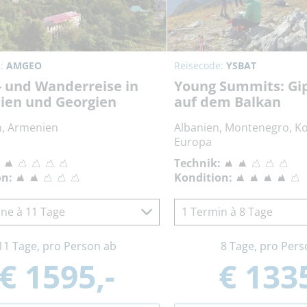
e:
AMGEO
Reisecode:
YSBAT
- und Wanderreise in
Young Summits: Gipf
ien und Georgien
auf dem Balkan
n, Armenien
Albanien, Montenegro, K
Europa
:
Technik:
on:
Kondition:
ne à 11 Tage
1 Termin à 8 Tage
11 Tage, pro Person ab
8 Tage, pro Pers
€ 1595,-
€ 1335