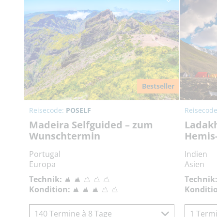
Bestseller
Reisecode:
POSELF
Reisecod
Madeira Selfguided – zum
Ladakh
Wunschtermin
Hemis-
Portugal
Indien
Europa
Asien
Technik:
Technik
Kondition:
Konditi
140 Termine à 8 Tage
1 Termi