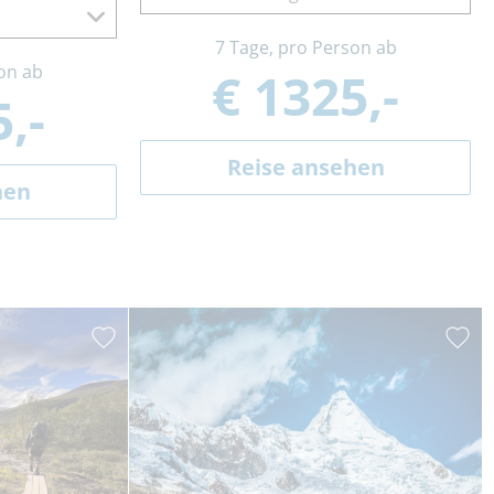
7 Tage, pro Person ab
on ab
€ 1325,-
,-
Reise ansehen
hen