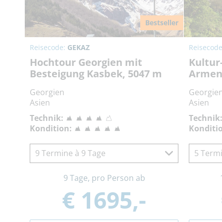
Bestseller
Reisecode:
GEKAZ
Reisecod
Hochtour Georgien mit
Kultur
Besteigung Kasbek, 5047 m
Armen
Georgien
Georgie
Asien
Asien
Technik:
Technik
Kondition:
Konditi
9 Termine à 9 Tage
5 Termi
9 Tage, pro Person ab
€ 1695,-