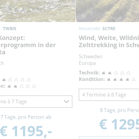
e:
TWBIE
Reisecode:
SCTRE
Konzept:
Wind, Weite, Wildni
rprogramm in der
Zelttrekking in Sc
ta
Schweden
Europa
ch
Technik:
Kondition:
:
on:
4 Termine à 8 Tage
ne à 7 Tage
8 Tage, pro Pers
7 Tage, pro Person ab
€ 1295
€ 1195,-