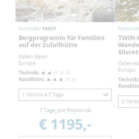
Reisecode:
FAZUF
Reisecod
Bergprogramm für Familien
TWIN-
auf der Zufallhütte
Wande
Silvret
Italien Alpen
Europa
Österrei
Europa
Technik:
Kondition:
Technik
Konditi
1 Termin à 7 Tage
3 Termi
7 Tage, pro Person ab
€ 1195,-