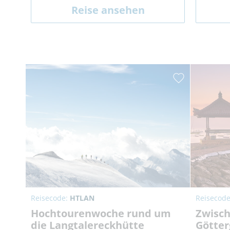
Reise ansehen
Reisecode:
HTLAN
Reisecod
Hochtourenwoche rund um
Zwisc
die Langtalereckhütte
Götter