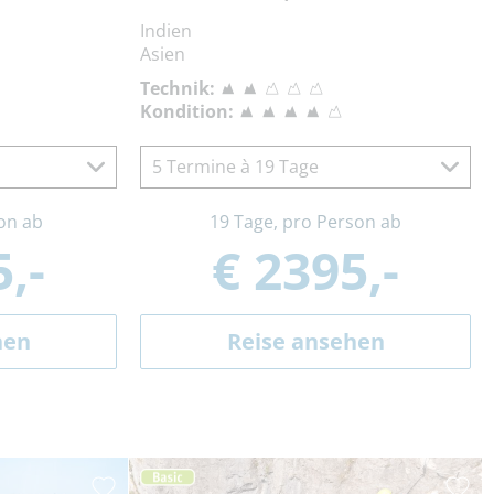
Indien
Asien
Technik:
Kondition:
5 Termine à 19 Tage
on ab
19 Tage, pro Person ab
,-
€ 2395,-
hen
Reise ansehen