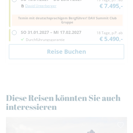
€ 7.495,-
David Unterberger
Temin mit deutschsprachigem Bergführer! DAV Summit Club
Gruppe
SO
31.01.2027 –
MI
17.02.2027
18 Tage, p.P. ab
€ 5.490,-
Durchführungsgarantie
englischsprechende*r einheimische*r
staatlich geprüfte*r Bergführer*in
DAV Summit Club Gruppe
Diese Reisen könnten Sie auch
interessieren