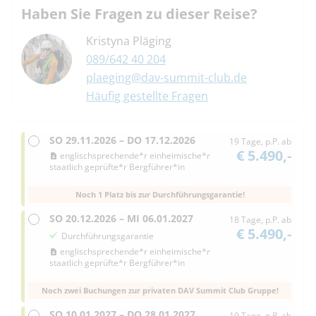
Haben Sie Fragen zu dieser Reise?
Kristyna Pläging
089/642 40 204
plaeging@dav-summit-club.de
Häufig gestellte Fragen
SO
29.11.2026 –
DO
17.12.2026
19 Tage, p.P. ab
€ 5.490,-
englischsprechende*r einheimische*r
staatlich geprüfte*r Bergführer*in
Noch 1 Platz bis zur Durchführungsgarantie!
SO
20.12.2026 –
MI
06.01.2027
18 Tage, p.P. ab
€ 5.490,-
Durchführungsgarantie
englischsprechende*r einheimische*r
staatlich geprüfte*r Bergführer*in
Noch zwei Buchungen zur privaten DAV Summit Club Gruppe!
SO
10.01.2027 –
DO
28.01.2027
19 Tage, p.P. ab