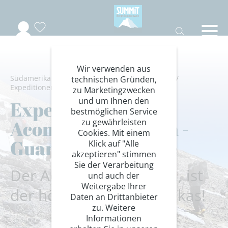
Wir verwenden aus
Südamerika
/
Argentinien
/
Anden
/
Bergsteigen
/
technischen Gründen,
Expeditionen
zu Marketingzwecken
und um Ihnen den
Expedition zum
bestmöglichen Service
Aconcagua, 6962 m -
zu gewährleisten
Cookies. Mit einem
Guanacos-Traverse
Klick auf "Alle
akzeptieren" stimmen
Sie der Verarbeitung
Der Aconcagua, 6962 m, ist
und auch der
Weitergabe Ihrer
der höchste Berg Amerikas!
Daten an Drittanbieter
zu. Weitere
Informationen