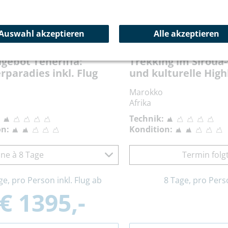
Top-Angebot
Auswahl akzeptieren
Alle akzeptieren
e:
ESTOPTE
Reisecode:
MAWIN
gebot Teneriffa:
Trekking im Siroua
paradies inkl. Flug
und kulturelle High
Marokko
Afrika
:
Technik:
on:
Kondition:
ne à 8 Tage
Termin folg
ge, pro Person inkl. Flug ab
8 Tage, pro Pers
€ 1395,-