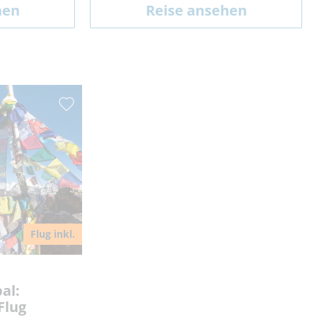
hen
Reise ansehen
Flug inkl.
al:
Flug