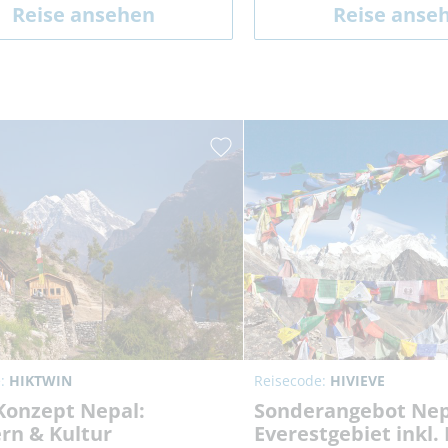
Reise ansehen
Reise anse
e:
HIKTWIN
Reisecode:
HIVIEVE
onzept Nepal:
Sonderangebot Nep
rn & Kultur
Everestgebiet inkl. 