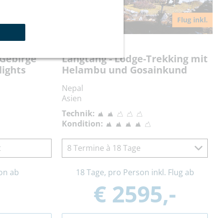
Flug inkl.
Reisecode:
HIAHL
-Gebirge
Langtang - Lodge-Trekking mit
lights
Helambu und Gosainkund
Nepal
Asien
Technik:
Kondition:
t
8 Termine à 18 Tage
on ab
18 Tage, pro Person inkl. Flug ab
€ 2595,-