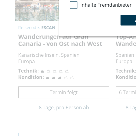
Inhalte Fremdanbieter
Reisecode:
ESCAN
Reisecod
Wanderungen auf Gran
Top-An
Canaria - von Ost nach West
Wander
Kanarische Inseln, Spanien
Spanien
Europa
Europa
Technik:
Technik
Kondition:
Konditi
Termin folgt
6 Termi
8 Tage, pro Person ab
8 Ta