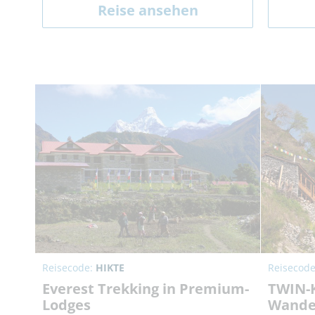
Reise ansehen
Reisecode:
HIKTE
Reisecod
Everest Trekking in Premium-
TWIN-K
Lodges
Wande